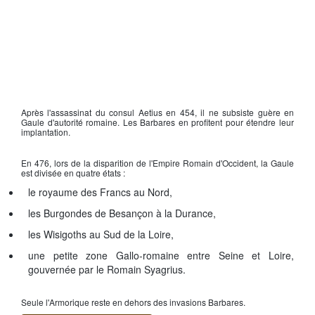
Après l'assassinat du consul
Aetius
en 454, il ne subsiste guère en
Gaule
d'autorité romaine. Les
Barbares
en profitent pour étendre leur
implantation.
En 476, lors de la disparition de l'
Empire Romain d'Occident
, la Gaule
est divisée en quatre états :
le royaume des
Francs
au Nord,
les
Burgondes
de Besançon à la Durance,
les
Wisigoths
au Sud de la Loire,
une petite zone Gallo-romaine entre Seine et Loire,
gouvernée par le Romain
Syagrius
.
Seule l'
Armorique
reste en dehors des
invasions Barbares
.