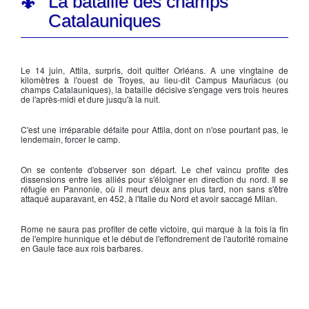
La bataille des champs
Catalauniques
Le 14 juin,
Attila
, surpris, doit quitter Orléans. A une vingtaine de
kilomètres à l'ouest de Troyes, au lieu-dit Campus Mauriacus (ou
champs Catalauniques
), la bataille décisive s'engage vers trois heures
de l'après-midi et dure jusqu'à la nuit.
C'est une irréparable défaite pour
Attila
, dont on n'ose pourtant pas, le
lendemain, forcer le camp.
On se contente d'observer son départ. Le chef vaincu profite des
dissensions entre les alliés pour s'éloigner en direction du nord. Il se
réfugie en
Pannonie
, où il meurt deux ans plus tard, non sans s'être
attaqué auparavant, en 452, à l'Italie du Nord et avoir saccagé Milan.
Rome ne saura pas profiter de cette victoire, qui marque à la fois la fin
de l'
empire hunnique
et le début de l'effondrement de l'autorité romaine
en Gaule face aux rois barbares.