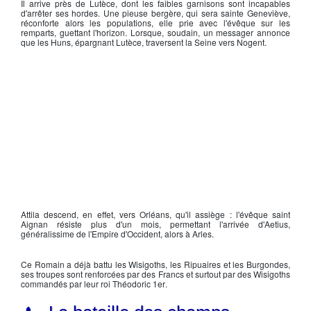
Il arrive près de
Lutèce
, dont les faibles garnisons sont incapables
d'arrêter ses hordes. Une pieuse bergère, qui sera
sainte Geneviève
,
réconforte alors les populations, elle prie avec l'évêque sur les
remparts, guettant l'horizon. Lorsque, soudain, un messager annonce
que les Huns, épargnant
Lutèce
, traversent la Seine vers Nogent.
Attila
descend, en effet, vers Orléans, qu'il assiège : l'évêque saint
Aignan résiste plus d'un mois, permettant l'arrivée d'
Aetius
,
généralissime de l'
Empire d'Occident
, alors à Arles.
Ce Romain a déjà battu les Wisigoths, les Ripuaires et les Burgondes,
ses troupes sont renforcées par des Francs et surtout par des Wisigoths
commandés par leur roi
Théodoric 1er
.