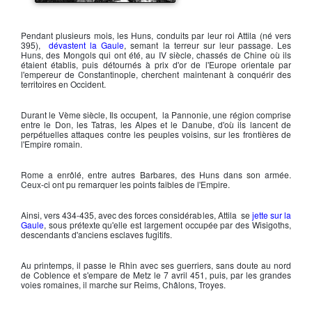
Attila, roi des Huns
Pendant plusieurs mois, les
Huns
, conduits par leur roi
Attila
(né vers
395),
dévastent la Gaule
, semant la terreur sur leur passage. Les
Huns
, des
Mongols
qui ont été, au IV siècle, chassés de Chine où ils
étaient établis, puis détournés à prix d'or de l'Europe orientale par
l'empereur de Constantinople, cherchent maintenant à conquérir des
territoires en Occident.
Durant le Vème siècle, Ils occupent, la
Pannonie
, une région comprise
entre le Don, les Tatras, les Alpes et le Danube, d'où ils lancent de
perpétuelles attaques contre les peuples voisins, sur les frontières de
l'Empire romain.
Rome a enrôlé, entre autres Barbares, des
Huns
dans son armée.
Ceux-ci ont pu remarquer les points faibles de l'Empire.
Ainsi, vers 434-435, avec des forces considérables,
Attila
se
jette sur la
Gaule
, sous prétexte qu'elle est largement occupée par des
Wisigoths
,
descendants d'anciens esclaves fugitifs.
Au printemps, il passe le Rhin avec ses guerriers, sans doute au nord
de Coblence et s'empare de Metz le 7 avril 451, puis, par les grandes
voies romaines, il marche sur Reims, Châlons, Troyes.