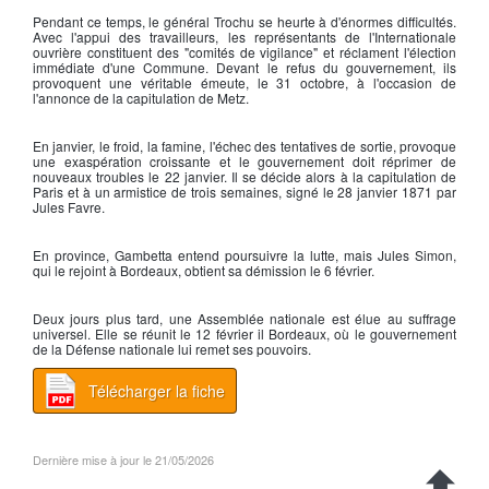
Pendant ce temps, le
général Trochu
se heurte à d'énormes difficultés.
Avec l'appui des travailleurs, les représentants de l'Internationale
ouvrière constituent des "comités de vigilance" et réclament l'élection
immédiate d'une Commune. Devant le refus du gouvernement, ils
provoquent une véritable émeute, le 31 octobre, à l'occasion de
l'annonce de la capitulation de Metz.
En janvier, le froid, la famine, l'échec des tentatives de sortie, provoque
une exaspération croissante et le gouvernement doit réprimer de
nouveaux troubles le 22 janvier. Il se décide alors à la
capitulation de
Paris
et à un
armistice
de trois semaines, signé le 28 janvier 1871 par
Jules Favre
.
En province,
Gambetta
entend poursuivre la lutte, mais
Jules Simon
,
qui le rejoint à Bordeaux, obtient sa démission le 6 février.
Deux jours plus tard, une Assemblée nationale est élue au suffrage
universel. Elle se réunit le 12 février il Bordeaux, où le gouvernement
de la Défense nationale lui remet ses pouvoirs.
Télécharger la fiche
Dernière mise à jour le 21/05/2026