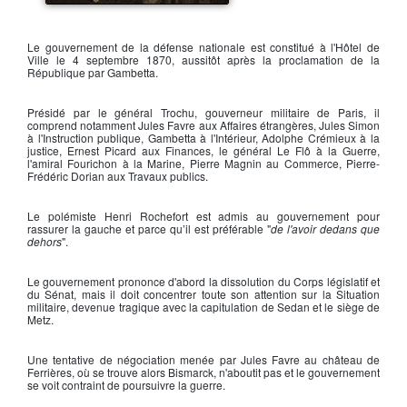
Léon Gambetta
Le
gouvernement de la défense nationale
est constitué à l'Hôtel de
Ville le 4 septembre 1870, aussitôt après la proclamation de la
République par
Gambetta
.
Présidé par le
général Trochu
, gouverneur militaire de Paris, il
comprend notamment
Jules Favre
aux Affaires étrangères,
Jules Simon
à l'Instruction publique,
Gambetta
à l'Intérieur,
Adolphe Crémieux
à la
justice,
Ernest Picard
aux Finances, le
général Le Flô
à la Guerre,
l'
amiral Fourichon
à la Marine,
Pierre Magnin
au Commerce,
Pierre-
Frédéric Dorian
aux Travaux publics.
Le polémiste
Henri Rochefort
est admis au gouvernement pour
rassurer la gauche et parce qu’il est préférable "
de
l'avoir dedans que
dehors
".
Le gouvernement prononce d'abord la dissolution du Corps législatif et
du Sénat, mais il doit concentrer toute son attention sur la Situation
militaire, devenue tragique avec la capitulation de
Sedan
et le siège de
Metz.
Une tentative de négociation menée par
Jules Favre
au château de
Ferrières, où se trouve alors Bismarck, n'aboutit pas et le gouvernement
se voit contraint de poursuivre la guerre.