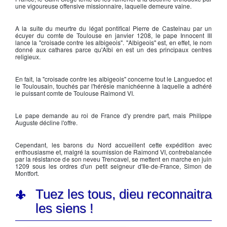
une vigoureuse offensive missionnaire, laquelle demeure vaine.
A la suite du meurtre du légat pontifical Pierre de Castelnau par un
écuyer du comte de Toulouse en janvier 1208, le pape
Innocent III
lance la "
croisade contre les albigeois
". "
Albigeois
" est, en effet, le nom
donné aux
cathares
parce qu'
Albi
en est un des principaux centres
religieux.
En fait, la "
croisade contre les albigeois
" concerne tout le Languedoc et
le Toulousain, touchés par l'hérésie manichéenne à laquelle a adhéré
le puissant comte de Toulouse Raimond VI.
Le pape demande au roi de France d'y prendre part, mais
Philippe
Auguste
décline l'offre.
Cependant, les barons du Nord accueillent cette expédition avec
enthousiasme et, malgré la soumission de
Raimond VI
, contrebalancée
par la résistance de son neveu
Trencavel
, se mettent en marche en juin
1209 sous les ordres d'un petit seigneur d'Ile-de-France,
Simon de
Montfort
.
Tuez les tous, dieu reconnaitra
les siens !