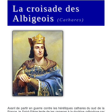
La croisade des
Albigeois
(Cathares)
Le roi Philippe II Auguste
Avant de partir en guerre contre les hérétiques
cathares
du sud de la
France, le Saint-Siège tente de les ramener à la doctrine orthodoxe par