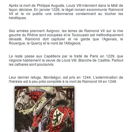
Après la mort de
Philippe Auguste
,
Louis VIII
intervient dans le Midi de
façon décisive. En janvier 1226, le légat romain excommunie
Raimond
VII
et le roi publie une ordonnance condamnant au bûcher les
hérétiques.
Ses armées prennent Avignon, les terres de
Raimond VII
sur la rive
gauche du Rhône sont occupées et le Toulousain est méthodiquement
dévasté. Raimond doit capituler et ne garde que l'Agenais, le
Rouergue, le Quercy et le nord de l'
Albigeois
.
Le reste passe aux
Capétiens
par le traité de Paris en 1229, que
négocie habilement la veuve de Louis VIII,
Blanche de Castille
. Partout
les
cathares
sont poursuivis.
Leur dernier refuge,
Montségur
, est pris en 1244. L'extermination de
l'hérésie est à peu près complète à la mort de
Raimond VII
en 1249.