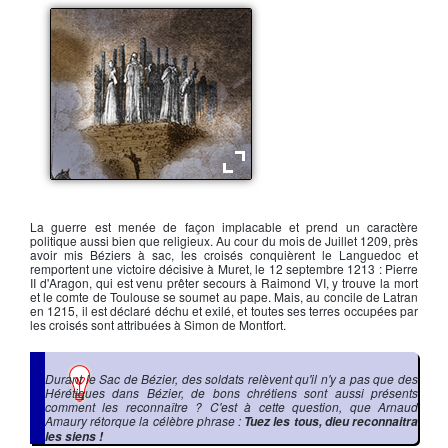
Le bûcher de Monségur
La guerre est menée de façon implacable et prend un caractère
politique aussi bien que religieux. Au cour du mois de Juillet 1209, près
avoir mis Béziers à sac, les croisés conquièrent le Languedoc et
remportent une victoire décisive à Muret, le 12 septembre 1213 :
Pierre
II d'Aragon
, qui est venu prêter secours à
Raimond VI
, y trouve la mort
et le comte de Toulouse se soumet au pape. Mais, au concile de Latran
en 1215, il est déclaré déchu et exilé, et toutes ses terres occupées par
les croisés sont attribuées à
Simon de Montfort
.
Durant le Sac de Bézier, des soldats relèvent qu'il n'y a pas que des
Hérétiques dans Bézier, de bons chrétiens sont aussi présents
comment les reconnaître ? C'est à cette question, que Arnaud
Amaury rétorque la célèbre phrase :
Tuez les tous, dieu reconnaitra
les siens !