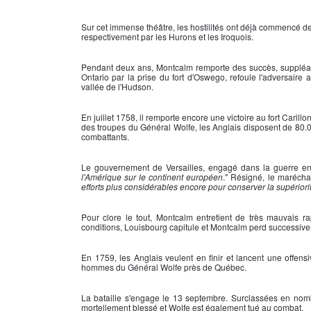
Sur cet immense théâtre, les hostilités ont déjà commencé de
respectivement par les Hurons et les Iroquois.
Pendant deux ans,
Montcalm
remporte des succès, suppléant
Ontario par la prise du
fort d'Oswego
, refoule l'adversair
vallée de l'Hudson
.
En juillet 1758, il remporte encore une victoire au
fort Carillo
des troupes du
Général Wolfe
, les Anglais disposent de 80
combattants.
Le gouvernement de Versailles, engagé dans la guerre en
l'Amérique sur le continent européen
." Résigné, le
maréchal
efforts plus considérables encore pour conserver la supériorité
Pour clore le tout,
Montcalm
entretient de très mauvais ra
conditions,
Louisbourg
capitule et
Montcalm
perd successive
En 1759, les Anglais veulent en finir et lancent une offe
hommes du
Général Wolfe
près de Québec.
La bataille s'engage le 13 septembre. Surclassées en nombr
mortellement blessé et
Wolfe
est également tué au combat.