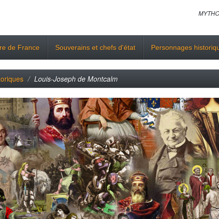
MYTHO
ire de France
Souverains et chefs d'état
Personnages historiq
toriques
Louis-Joseph de Montcalm