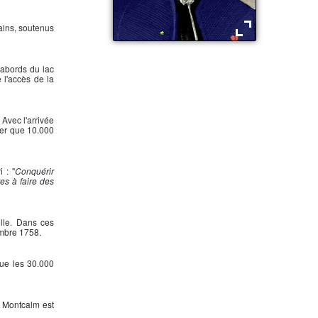
ains, soutenus
Le marquis de Montcalm
 abords du lac
l'accès de la
Avec l'arrivée
ner que 10.000
 : "
Conquérir
es à faire des
ulle. Dans ces
embre 1758.
que les 30.000
e
Montcalm
est