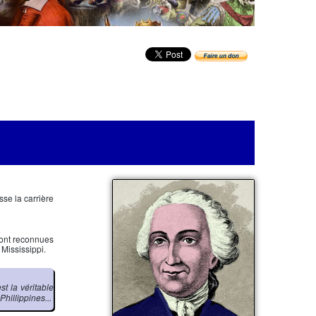
se la carrière
 sont reconnues
Mississippi.
t la véritable
hillippines...