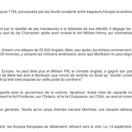
puis 1754, provoquées par les heurts constants entre trappeurs français et améric
 par la rapidité de ses manœuvres à la faiblesse de ses effectifs. Il dégage les
e au sud du lac Champlain après avoir enlevé le
fort William-Henry
, qui commande 
n
, brisant une attaque de 25.000 Anglais. Mais, peu après, les échecs commencent. 
.000 hommes, y compris les miliciens américains, alors que
Montcalm
ne peut alig
 Europe, ne peut faire plus et
William Pitt
, le ministre anglais, a gagné son pari
 de Belle-Isle
écrit à
Montcalm
que l'envoi de renforts ne ferait qu' "
exciter Londr
 qu'elle s'est acquise sur cette partie du continent
."
pports avec le gouverneur de la colonie, Vaudreuil, brave mais de capacité n
ment le
fort Frontenac
, sur l'Ontario, et le
fort Duquesne
, sur l'Ohio, en août et nov
nsive générale. Tandis qu'un corps d'armée menace Montréal, une escadre débar
e, les troupes françaises se débandent, refluent vers la ville. Le 14 septembr