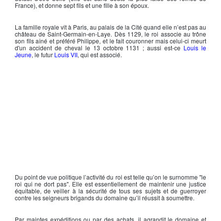
France), et donne sept fils et une fille à son époux.
La famille royale vit à Paris, au palais de la Cité quand elle n’est pas au
château de Saint-Germain-en-Laye. Dès 1129, le roi associe au trône
son fils aîné et préféré Philippe, et le fait couronner mais celui-ci meurt
d'un accident de cheval le 13 octobre 1131 ; aussi est-ce
Louis le
Jeune
, le futur
Louis VII
, qui est associé.
Du point de vue politique l’activité du roi est telle qu’on le surnomme "
le
roi qui ne dort pas
". Elle est essentiellement de maintenir une justice
équitable, de veiller à la sécurité de tous ses sujets et de guerroyer
contre les seigneurs brigands du domaine qu’il réussit à soumettre.
Par maintes expéditions ou par des achats, il agrandit le domaine et