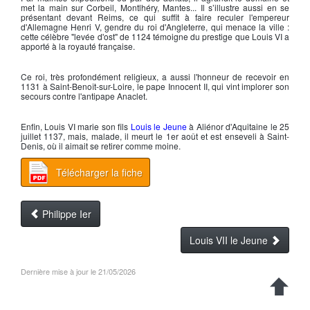
met la main sur Corbeil, Montlhéry, Mantes... Il s’illustre aussi en se
présentant devant Reims, ce qui suffit à faire reculer l'empereur
d'Allemagne
Henri V,
gendre du roi d'Angleterre, qui menace la ville :
cette célèbre "
levée d'ost
" de 1124 témoigne du prestige que
Louis VI
a
apporté à la royauté française.
Ce roi, très profondément religieux, a aussi l'honneur de recevoir en
1131 à Saint-Benoît-sur-Loire, le pape
Innocent II
, qui vint implorer son
secours contre l'antipape Anaclet.
Enfin,
Louis VI
marie son fils
Louis le Jeune
à
Aliénor d'Aquitaine
le 25
juillet 1137, mais, malade, il meurt le 1er août et est enseveli à Saint-
Denis, où il aimait se retirer comme moine.
Télécharger la fiche
Philippe Ier
Louis VII le Jeune
Dernière mise à jour le 21/05/2026