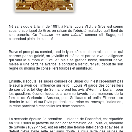
Le roi Louis VI dit "le Gros"
Né sans doute à la fin de 1081, à Paris, Louis VI dit le Gros, est connu
sous le sobriquet de Gros en raison de l'obésité maladive qu'il tient de
ses parents. Ce "
colosse au teint blême
" comme dit Suger, est
cependant plein de majesté.
Brave et prompt au combat, il est le type même du bon roi, modeste, qui
charme par sa gaieté, sa jovialité et même et par sa vive intelligence
qui vaut le surnom d' "Eveillé". Mais sa grande bonté, souvent naïve,
mêlée à une certaine avarice le conduit à s'entourer (au début de son
règne du moins) de conseillers fourbes et ambitieux.
Ensuite, il écoute les sages conseils de
Suger
qui n’est cependant pas
le seul à avoir de l’influence sur le roi : Louis VI garde des conseillers
de son père, tel
Guy de Senlis
, prend les avis d'Henri le Lorrain pour
les questions économiques et a comme favoris trois membres de la
famille de Garlande : Anseau, puis Guillaume et enfin Etienne ; ce
dernier le trahit et sur l'avis prudent de la reine est renvoyé, finalement,
la reine parvient à réconcilier les deux hommes.
La seconde épouse (la première
Lucienne de Rochefort
, est répudiée
en 1107 sous le prétexte de non-consommation) de Louis VI,
Adélaïde
de Savoie
(1092-1154), est en effet une femme intelligente et avisée, à
défaut d'être belle (elle est sans doute la plus laide des reines de