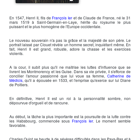
Henri II
En 1547,
Henri II
, fils de
François Ier
et de
Claude de France
, né le 31
mars 1519 à Saint-Germain-en-Laye, hérite du royaume le plus
puissant et le plus homogène de l'Europe occidentale.
Le nouveau souverain n'a pas la grâce et la majesté de son père. Le
portrait laissé par Clouet révèle un homme secret, inquiétant même. En
fait,
Henri II
est grand, robuste, adore la chasse et les exercices
violents.
A la cour, il subit plus qu'il ne maîtrise les luttes d'influence que se
livrent les Montmorency et les Guise. Dans sa vie privée, il s'efforce de
concilier l'amour passionné que lui voue sa femme,
Catherine de
Médicis
, qu'il a épousée en 1533, et l'emprise qu'exerce sur lui
Diane
de Poitiers
.
En définitive,
Henri II
est un roi à la personnalité sombre, non
dépourvue d'orgueil et de rancune.
Au début, la tâche la plus importante est la poursuite de la lutte contre
les Habsbourg, commencée sous
François Ier
. Le moment semble
favorable.
Charles Quint
se heurte à de sévères difficultés dans les Pays-Bas et à