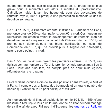
Indépendamment de ces difficultés financières, le problème le plus
grave pour la monarchie est alors la montée du protestantisme.
Catholique rigide, tenant les
huguenots
pour des adversaires de
l'autorité royale,
Henri II
pratique une persécution méthodique dès le
début de son règne.
De 1547 à 1559, la Chambre ardente, instituée au Parlement de Paris,
prononce près de 500 condamnations, dont 60 à mort. Ces rigueurs ne
réussissent nullement à freiner le développement de l'hérésie. Il en est
de même des édits royaux comme celui de Châteaubriant en 1551, qui
promet aux dénonciateurs les biens confisqués, ou celui de
Compiègne en 1557, qui ne prévoit plus, à l'égard des hérétiques,
qu'une seule peine : la mort.
Dès 1555, les
calvinistes
créent les premières églises. En 1559, ces
églises sont au nombre de 72 et le premier synode protestant a lieu à
Paris. Deux ans plus tard, on compte près de deux mille églises
réformées dans le royaume.
Le calvinisme occupe alors de solides positions dans l’ouest, le Midi et
à Paris. Il compte des artisans, des bourgeois et un grand nombre de
nobles qui vont en faire un parti politique et militaire.
Au moment où
Henri II
meurt accidentellement le 10 juillet 1559, d'une
blessure à l'œil reçue lors d'un tournoi donné en l'honneur du mariage
de sa fille aînée avec
Philippe II d'Espagne
, les
guerres de Religion