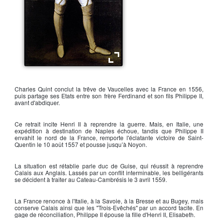
Philippe II d'Espagne
Charles Quint
conclut la trêve de Vaucelles avec la France en 1556,
puis partage ses Etats entre son frère Ferdinand et son fils
Philippe II
,
avant d'abdiquer.
Ce retrait incite
Henri II
à reprendre la guerre. Mais, en Italie, une
expédition à destination de Naples échoue, tandis que
Philippe II
envahit le nord de la France, remporte l'éclatante victoire de Saint-
Quentin le 10 août 1557 et pousse jusqu’à Noyon.
La situation est rétablie parle
duc de Guise
, qui réussit à reprendre
Calais aux Anglais. Lassés par un conflit interminable, les belligérants
se décident à traiter au Cateau-Cambrésis le 3 avril 1559.
La France renonce à l'Italie, à la Savoie, à la Bresse et au Bugey, mais
conserve Calais ainsi que les "Trois-Evêchés" par un accord tacite. En
gage de réconciliation,
Philippe II
épouse la fille d'
Henri II
, Elisabeth.