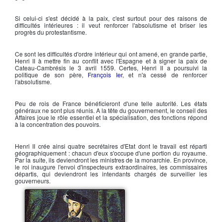
Si celui-ci s'est décidé à la paix, c'est surtout pour des raisons de
difficultés intérieures : il veut renforcer l'absolutisme et briser les
progrès du protestantisme.
Ce sont les difficultés d'ordre intérieur qui ont amené, en grande partie,
Henri II
à mettre fin au conflit avec l'Espagne et à signer la paix de
Cateau-Cambrésis le 3 avril 1559. Certes,
Henri II
a poursuivi la
politique de son père,
François Ier
, et n'a cessé de renforcer
l'absolutisme.
Peu de rois de France bénéficieront d'une telle autorité. Les états
généraux ne sont plus réunis. A la tête du gouvernement, le conseil des
Affaires joue le rôle essentiel et la spécialisation, des fonctions répond
à la concentration des pouvoirs.
Henri II
crée ainsi quatre secrétaires d'Etat dont le travail est réparti
géographiquement : chacun d'eux s'occupe d'une portion du royaume.
Par la suite, ils deviendront les ministres de la monarchie. En province,
le roi inaugure l'envoi d'inspecteurs extraordinaires, les commissaires
départis, qui deviendront les intendants chargés de surveiller les
gouverneurs.