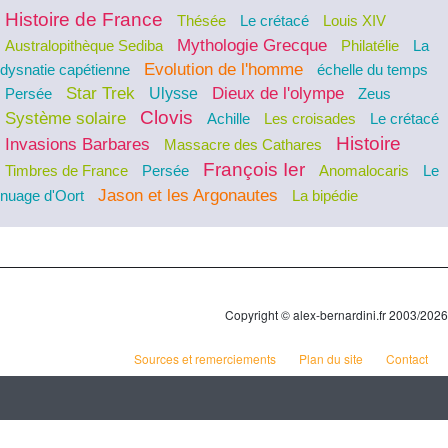
Histoire de France
Thésée
Le crétacé
Louis XIV
Mythologie Grecque
Australopithèque Sediba
Philatélie
La
Evolution de l'homme
dysnatie capétienne
échelle du temps
Star Trek
Dieux de l'olympe
Ulysse
Persée
Zeus
Clovis
Système solaire
Achille
Les croisades
Le crétacé
Histoire
Invasions Barbares
Massacre des Cathares
François Ier
Timbres de France
Persée
Anomalocaris
Le
Jason et les Argonautes
nuage d'Oort
La bipédie
Copyright © alex-bernardini.fr 2003/2026
Sources et remerciements
Plan du site
Contact