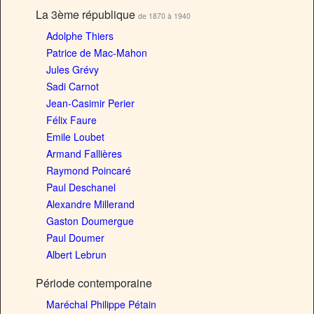
La 3ème république
de 1870 à 1940
Adolphe Thiers
Patrice de Mac-Mahon
Jules Grévy
Sadi Carnot
Jean-Casimir Perier
Félix Faure
Emile Loubet
Armand Fallières
Raymond Poincaré
Paul Deschanel
Alexandre Millerand
Gaston Doumergue
Paul Doumer
Albert Lebrun
Période contemporaine
Maréchal Philippe Pétain